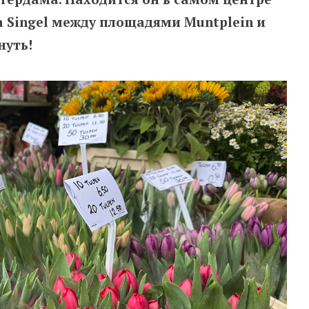
а Singel между площадями Muntplein и
нуть!