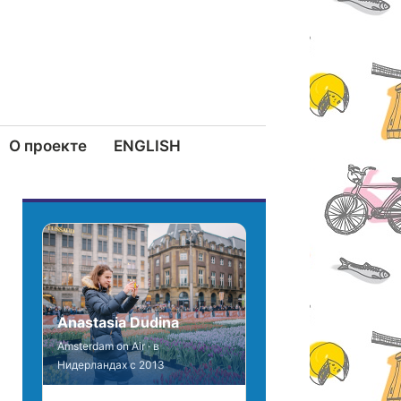
О проекте
ENGLISH
Anastasia Dudina
Amsterdam on Air · в
Нидерландах с 2013