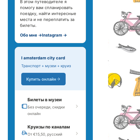
В этом путеводителе я
помогу вам спланировать
поездку, найти интересные
места и не переплатить за
билеты.
Обо мне →
Instagram →
I amsterdam city card
Транспорт + музеи + круиз
Купить онлайн
Билеты в музеи
Без очереди, скидки
онлайн
Круизы по каналам
От €15,50, русский