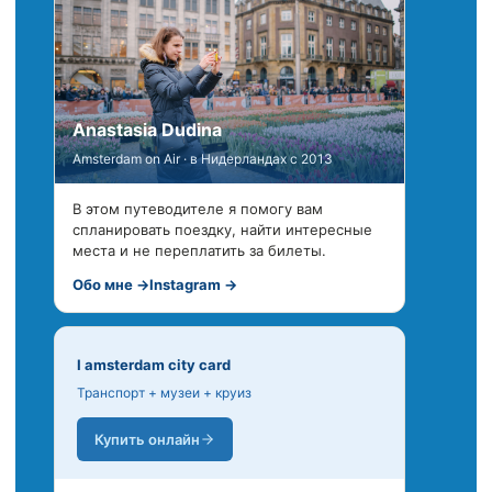
Anastasia Dudina
Amsterdam on Air · в Нидерландах с 2013
В этом путеводителе я помогу вам
спланировать поездку, найти интересные
места и не переплатить за билеты.
Обо мне →
Instagram →
I amsterdam city card
Транспорт + музеи + круиз
Купить онлайн