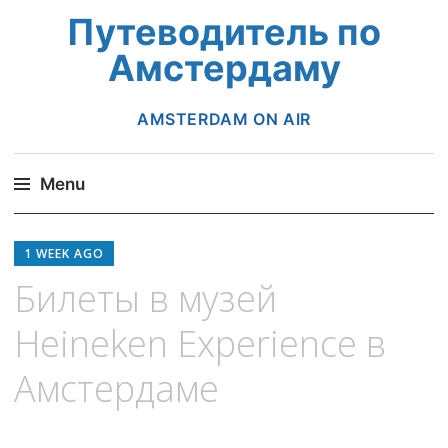
Путеводитель по
Амстердаму
AMSTERDAM ON AIR
Menu
Skip
to
1 WEEK AGO
content
Билеты в музей
Heineken Experience в
Амстердаме