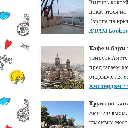
Выпить коктей
покататься на 
Европе на кры
A’DAM Lookou
Кафе и бары
увидеть Амсте
предлагаем ва
открывается
с
Амстердам >
Круиз по ка
Амстердамом. 
красивые мест