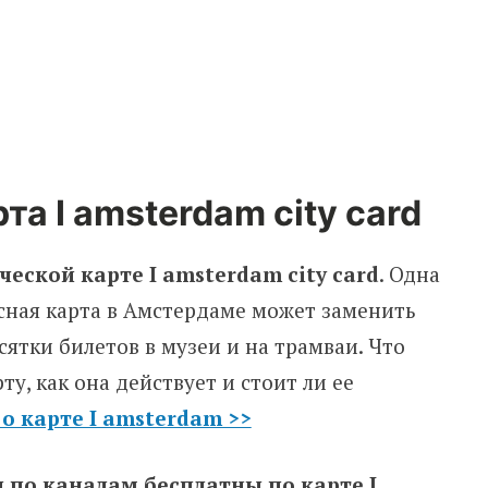
а I amsterdam city card
ческой карте I amsterdam city card
. Одна
сная карта в Амстердаме может заменить
сятки билетов в музеи и на трамваи. Что
ту, как она действует и стоит ли ее
 о карте I amsterdam >>
 по каналам бесплатны по карте I