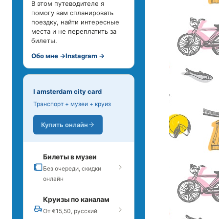
В этом путеводителе я
помогу вам спланировать
поездку, найти интересные
места и не переплатить за
билеты.
Обо мне →
Instagram →
I amsterdam city card
Транспорт + музеи + круиз
Купить онлайн
Билеты в музеи
Без очереди, скидки
онлайн
Круизы по каналам
От €15,50, русский