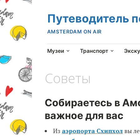
Путеводитель 
AMSTERDAM ON AIR
Skip
Музеи
Транспорт
Экск
to
content
Советы
Собираетесь в Ам
важное для вас
Из
аэропорта Схипхол
вы ле