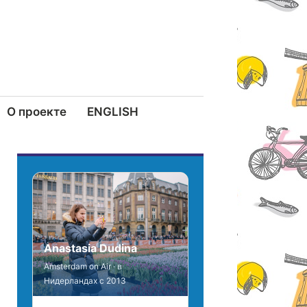
О проекте
ENGLISH
Anastasia Dudina
Amsterdam on Air · в
Нидерландах с 2013