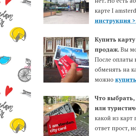
нет. Но есть 
карте I amste
инструкция >
Купить карту
продаж
. Вы 
После оплаты 
обменять на ка
можно
купить
Что выбрать,
или туристиче
какой из карт
ответ прост, 