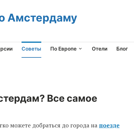
по Амстердаму
урсии
Советы
По Европе
Отели
Блог
стердам? Все самое
гко можете добраться до города на
поезде