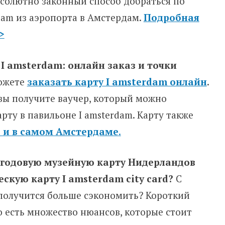
абсолютно законный способ добраться по
rdam из аэропорта в Амстердам.
Подробная
>
 I amsterdam: онлайн заказ и точки
можете
заказать карту I amsterdam онлайн
.
вы получите ваучер, который можно
рту в павильоне I amsterdam. Карту также
 и в самом Амстердаме
.
 годовую музейную карту Нидерландов
скую карту I amsterdam city card?
С
 получится больше сэкономить? Короткий
но есть множество нюансов, которые стоит