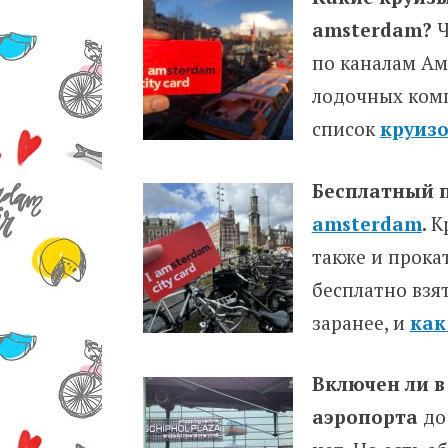
amsterdam?
Ч
по каналам Ам
лодочных комп
список
круизо
Бесплатный п
amsterdam
.
К
также и прокат
бесплатно взя
заранее, и
как
Включен ли в 
аэропорта
до