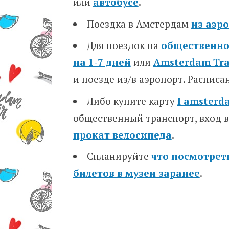
или
автобусе
.
Поездка в Амстердам
из аэр
Для поездок на
общественно
на 1-7 дней
или
Amsterdam Tra
и поезде из/в аэропорт. Расписан
Либо купите карту
I amsterda
общественный транспорт, вход 
прокат велосипеда
.
Спланируйте
что посмотрет
билетов в музеи заранее
.