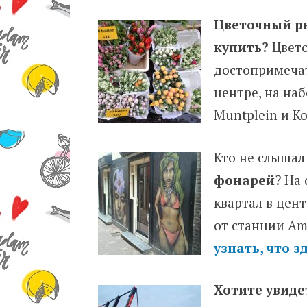
Цветочный ры
купить?
Цвето
достопримечат
центре, на на
Muntplein и Ko
Кто не слышал
фонарей
? На 
квартал в цен
от станции Am
узнать, что з
Хотите увиде