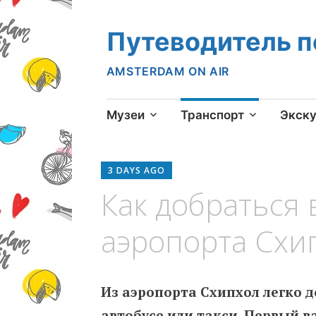
Путеводитель 
AMSTERDAM ON AIR
Skip
Музеи
Транспорт
Экск
to
content
3 DAYS AGO
Как добраться 
аэропорта Схи
Из аэропорта Схипхол легко д
автобусе или такси. Первый в