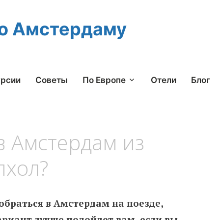
по Амстердаму
урсии
Советы
По Европе
Отели
Блог
в Амстердам из
пхол?
обраться в Амстердам на поезде,
ариант лучше подойдет вам, если вы