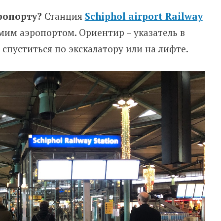
эропорту?
Станция
Schiphol airport Railway
мим аэропортом. Ориентир – указатель в
о спуститься по экскалатору или на лифте.