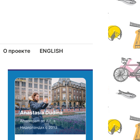
О проекте
ENGLISH
Anastasia Dudina
Amsterdam on Air · в
Нидерландах с 2013