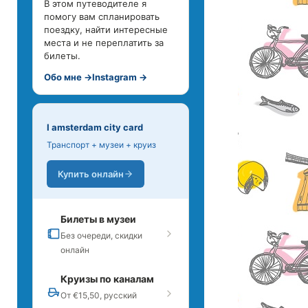
В этом путеводителе я
помогу вам спланировать
поездку, найти интересные
места и не переплатить за
билеты.
Обо мне →
Instagram →
I amsterdam city card
Транспорт + музеи + круиз
Купить онлайн
Билеты в музеи
Без очереди, скидки
онлайн
Круизы по каналам
От €15,50, русский