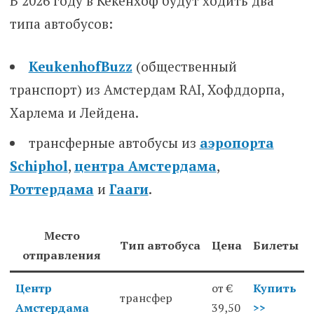
В 2026 году в Кекенхоф будут ходить два
типа автобусов:
KeukenhofBuzz
(общественный
транспорт) из Амстердам RAI, Хофддорпа,
Харлема и Лейдена.
трансферные автобусы из
аэропорта
Schiphol
,
центра Амстердама
,
Роттердама
и
Гааги
.
Место
Тип автобуса
Цена
Билеты
отправления
Центр
от €
Купить
трансфер
Амстердама
39,50
>>