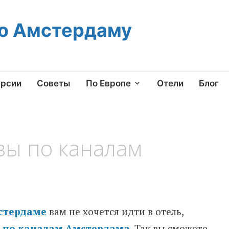
по Амстердаму
урсии
Советы
По Европе
Отели
Блог
зы по каналам
мстердаме
вам не хочется идти в отель,
з по каналам Амстердама
. Так вы сможете