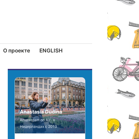
О проекте
ENGLISH
Anastasia Dudina
Amsterdam on Air · в
Нидерландах с 2013