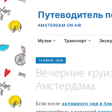
Путеводитель 
AMSTERDAM ON AIR
Skip
Музеи
Транспорт
Экск
to
content
14 ИЮНЯ, 2026
Вечерние круи
Амстердама
Если после
активного дня в А
отправляйтесь в вечерний
круи