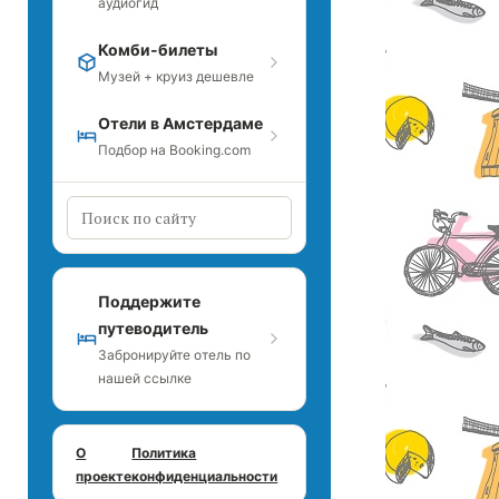
аудиогид
Комби-билеты
Музей + круиз дешевле
Отели в Амстердаме
Подбор на Booking.com
Поддержите
путеводитель
Забронируйте отель по
нашей ссылке
О
Политика
проекте
конфиденциальности