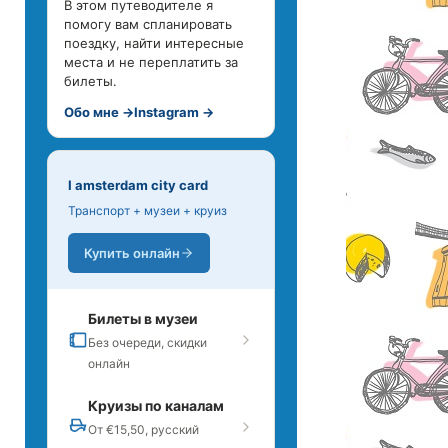
В этом путеводителе я
помогу вам спланировать
поездку, найти интересные
места и не переплатить за
билеты.
Обо мне →
Instagram →
I amsterdam city card
Транспорт + музеи + круиз
Купить онлайн
Билеты в музеи
Без очереди, скидки
онлайн
Круизы по каналам
От €15,50, русский