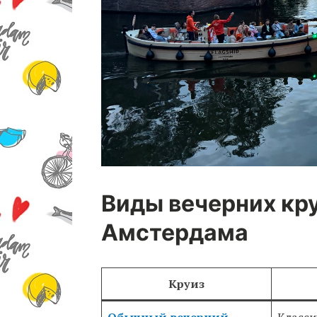
Виды вечерних кр
Амстердама
Круиз
Обычный вечерний
Класси