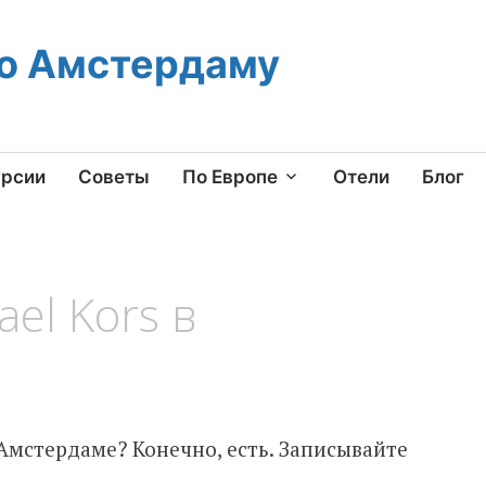
по Амстердаму
урсии
Советы
По Европе
Отели
Блог
el Kors в
 Амстердаме? Конечно, есть. Записывайте