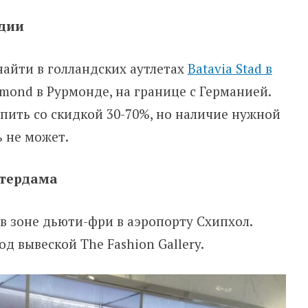
ндии
найти в голландских аутлетах
Batavia Stad в
rmond в Рурмонде, на границе с Германией.
упить со скидкой 30-70%, но наличие нужной
 не может.
стердама
 в зоне дьюти-фри в аэропорту Схипхол.
од вывеской The Fashion Gallery.