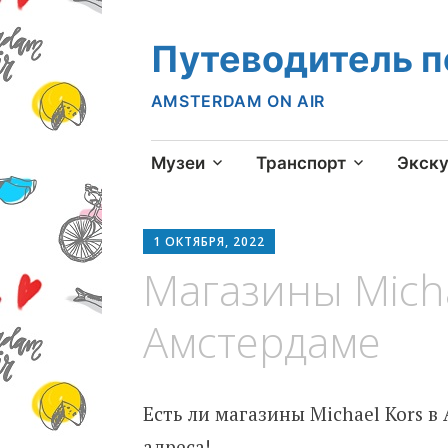
Путеводитель 
AMSTERDAM ON AIR
Skip
Музеи
Транспорт
Экск
to
content
1 ОКТЯБРЯ, 2022
Магазины Micha
Амстердаме
Есть ли магазины Michael Kors в
адреса!