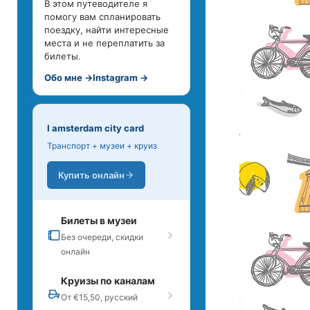
В этом путеводителе я
помогу вам спланировать
поездку, найти интересные
места и не переплатить за
билеты.
Обо мне →
Instagram →
I amsterdam city card
Транспорт + музеи + круиз
Купить онлайн
Билеты в музеи
Без очереди, скидки
онлайн
Круизы по каналам
От €15,50, русский