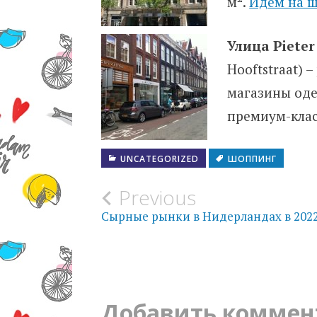
м².
Идем на ш
Улица Pieter
Hooftstraat) 
магазины оде
премиум-клас
UNCATEGORIZED
ШОППИНГ
Post
Previous
Сырные рынки в Нидерландах в 2022
navigation
Добавить коммен