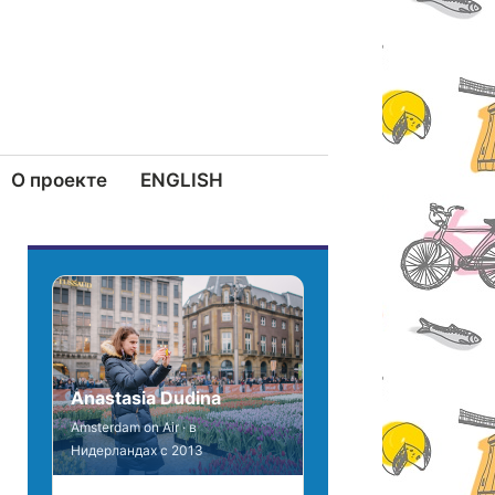
О проекте
ENGLISH
Anastasia Dudina
Amsterdam on Air · в
Нидерландах с 2013