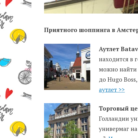
Приятного шоппинга в Амсте
Аутлет Batav
находится в г
можно найти 
до Hugo Boss,
аутлет >>
Торговый це
Голландии ун
универмаг на