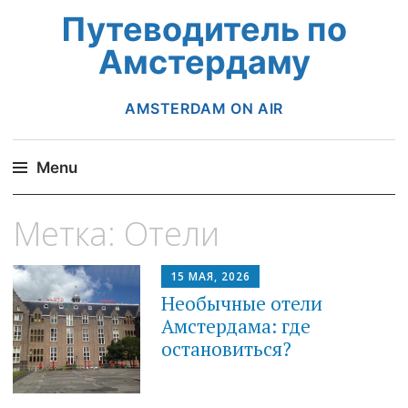
Путеводитель по
Амстердаму
AMSTERDAM ON AIR
Menu
Skip
Метка:
Отели
to
content
15 МАЯ, 2026
Необычные отели
Амстердама: где
остановиться?