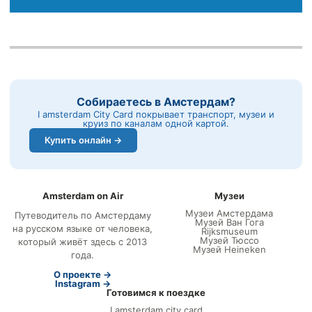
Собираетесь в Амстердам?
I amsterdam City Card покрывает транспорт, музеи и
круиз по каналам одной картой.
Купить онлайн →
Amsterdam on Air
Музеи
Музеи Амстердама
Путеводитель по Амстердаму
Музей Ван Гога
на русском языке от человека,
Rijksmuseum
Музей Тюссо
который живёт здесь с 2013
Музей Heineken
года.
О проекте →
Instagram →
Готовимся к поездке
I amsterdam city card