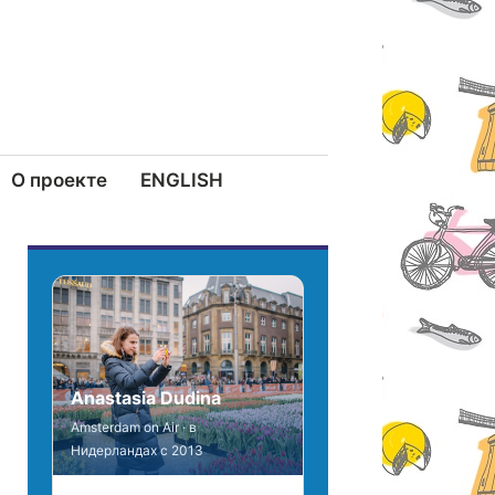
О проекте
ENGLISH
Anastasia Dudina
Amsterdam on Air · в
Нидерландах с 2013