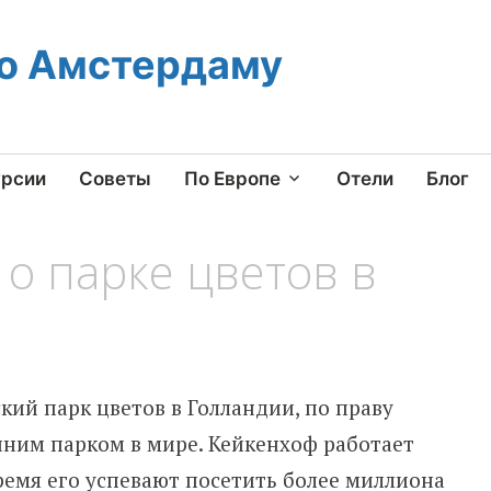
по Амстердаму
урсии
Советы
По Европе
Отели
Блог
 о парке цветов в
кий парк цветов в Голландии, по праву
нним парком в мире. Кейкенхоф работает
 время его успевают посетить более миллиона