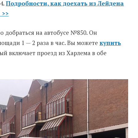
4.
Подробности, как доехать из Лейдена
 >>
о добраться на автобусе №850. Он
ощади 1 — 2 раза в час. Вы можете
купить
рый включает проезд из Харлема в обе