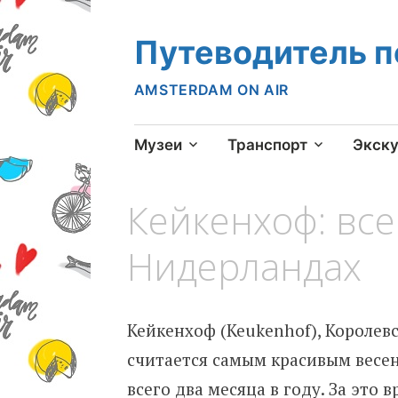
Путеводитель 
AMSTERDAM ON AIR
Skip
Музеи
Транспорт
Экск
to
content
Кейкенхоф: все
Нидерландах
Кейкенхоф (Keukenhof), Королевс
считается самым красивым весе
всего два месяца в году. За это