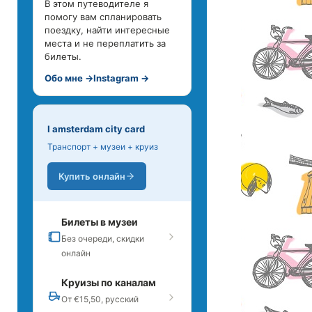
В этом путеводителе я
помогу вам спланировать
поездку, найти интересные
места и не переплатить за
билеты.
Обо мне →
Instagram →
I amsterdam city card
Транспорт + музеи + круиз
Купить онлайн
Билеты в музеи
Без очереди, скидки
онлайн
Круизы по каналам
От €15,50, русский