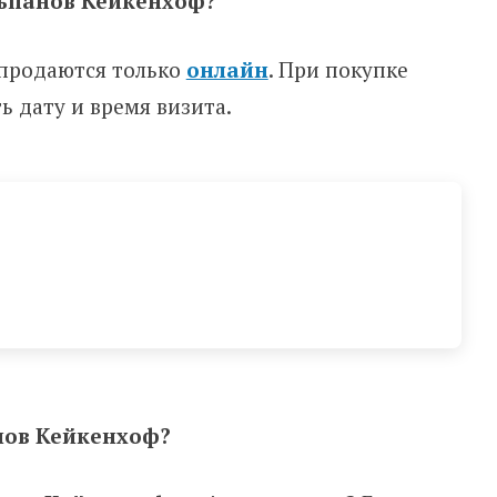
льпанов Кейкенхоф?
 продаются только
онлайн
. При покупке
ь дату и время визита.
нов Кейкенхоф?