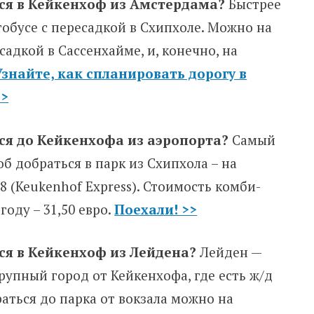
ся в Кейкенхоф из Амстердама?
Быстрее
тобусе с пересадкой в Схипхоле. Можно на
садкой в Сассенхайме, и, конечно, на
Узнайте, как спланировать дорогу в
>>
ся до Кейкенхофа из аэропорта?
Самый
б добраться в парк из Схипхола – на
8 (Keukenhof Express). Стоимость комби-
 году – 31,50 евро.
Поехали! >>
ся в Кейкенхоф из
Лейдена?
Лейден —
упный город от Кейкенхофа, где есть ж/д
раться до парка от вокзала можно на