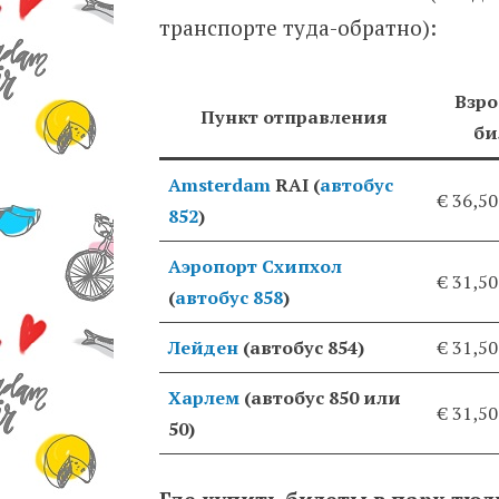
транспорте туда-обратно):
Взр
Пункт отправления
би
Amsterdam
RAI (
автобус
€ 36,50
852
)
Аэропорт Схипхол
€ 31,50
(
автобус 858
)
Лейден
(автобус 854)
€ 31,50
Харлем
(автобус 850 или
€ 31,50
50)